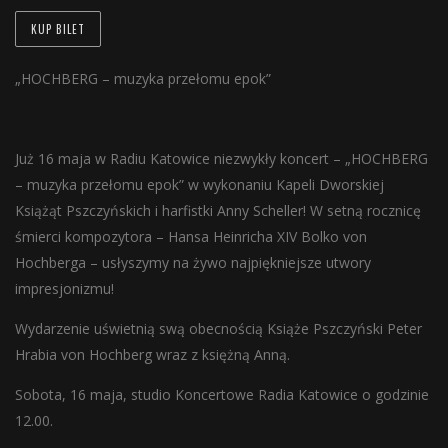
KUP BILET
„HOCHBERG – muzyka przełomu epok”
Już 16 maja w Radiu Katowice niezwykły koncert – „HOCHBERG
– muzyka przełomu epok” w wykonaniu Kapeli Dworskiej
Książąt Pszczyńskich i harfistki Anny Scheller! W setną rocznicę
śmierci kompozytora – Hansa Heinricha XIV Bolko von
Hochberga – usłyszymy na żywo najpiękniejsze utwory
impresjonizmu!
Wydarzenie uświetnią swą obecnością Książe Pszczyński Peter
Hrabia von Hochberg wraz z księżną Anną.
Sobota, 16 maja, studio Koncertowe Radia Katowice o godzinie
12.00.